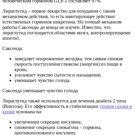
человеческим гормоном GLP-1 составляет 97%.
Лираглутид – первое лекарство для похудания с таким
механизмом действия, то есть имитирующее действие
естественных гормонов инкретина. Но точный механизм
работы Саксенды до конца не изучен. Известно, что
лираглутид поглощается областями мозга, контролирующими
аппетит.
Саксенда:
замедляет опорожнение желудка, тем самым снижая
скорость поступления глюкозы (энергии) из пищи в
кровь;
усиливает чувство сытости и насыщения;
уменьшает чувство голода.
Саксенда уменьшает чувство голода
Лираглутид также используется для лечения диабета 2 типа
(Виктоза). Его эффективность в стабилизации
уровня сахара в
крови
основана на:
увеличении секреции инсулина;
снижение секреции глюкагона – гормона,
противоположного инсулину.