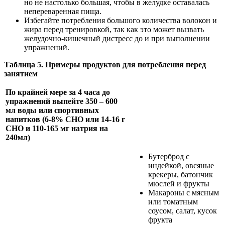
но не настолько большая, чтобы в желудке оставалась
непереваренная пища.
Избегайте потребления большого количества волокон и
жира перед тренировкой, так как это может вызвать
желудочно-кишечный дистресс до и при выполнении
упражнений.
Таблица 5. Примеры продуктов для потребления перед
занятием
По крайней мере за 4 часа до
упражнений выпейте 350 – 600
мл воды или спортивных
напитков (6-8% СНО или 14-16 г
СНО и 110-165 мг натрия на
240мл)
Бутерброд с
индейкой, овсяные
крекеры, батончик
мюслей и фрукты
Макароны с мясным
или томатным
соусом, салат, кусок
фрукта