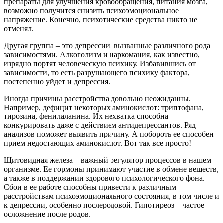
препараты для улучшения кровообращения, питания мозга,
возможно получится снизить психоэмоциональное
напряжение. Конечно, психотические средства никто не
отменял.
Другая группа – это депрессии, вызванные различного рода
зависимостями. Алкоголизм и наркомания, как известно,
изрядно портят человеческую психику. Избавившись от
зависимости, то есть разрушающего психику фактора,
постепенно уйдет и депрессия.
Иногда причины расстройства довольно неожиданны.
Например, дефицит некоторых аминокислот: триптофана,
тирозина, фенилаланина. Их нехватка способна
конкурировать даже с действием антидепрессантов. Ряд
анализов поможет выявить причину. А побороть ее способен
прием недостающих аминокислот. Вот так все просто!
Щитовидная железа – важный регулятор процессов в нашем
организме. Ее гормоны принимают участие в обмене веществ,
а также в поддержании здорового психологического фона.
Сбои в ее работе способны привести к различным
расстройствам психоэмоционального состояния, в том числе и
к депрессии, особенно послеродовой. Гипотиреоз – частое
осложнение после родов.