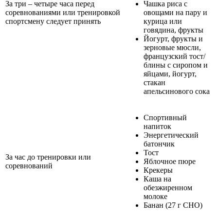
За три – четыре часа перед
Чашка риса с
соревнованиями или тренировкой
овощами на пару и
спортсмену следует принять
курица или
говядина, фрукты
Йогурт, фрукты и
зерновые мюсли,
французский тост/
блины с сиропом и
яйцами, йогурт,
стакан
апельсинового сока
Спортивный
напиток
Энергетический
батончик
Тост
За час до тренировки или
Яблочное пюре
соревнований
Крекеры
Каша на
обезжиренном
молоке
Банан (27 г СНО)