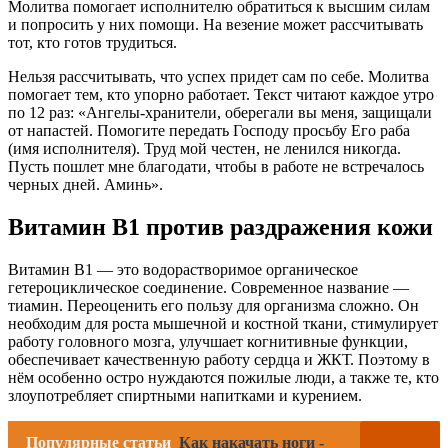
Молитва помогает исполнителю обратиться к высшим силам
и попросить у них помощи. На везение может рассчитывать
тот, кто готов трудиться.
Нельзя рассчитывать, что успех придет сам по себе. Молитва
помогает тем, кто упорно работает. Текст читают каждое утро
по 12 раз: «Ангелы-хранители, оберегали вы меня, защищали
от напастей. Помогите передать Господу просьбу Его раба
(имя исполнителя). Труд мой честен, не ленился никогда.
Пусть пошлет мне благодати, чтобы в работе не встречалось
черных дней. Аминь».
Витамин В1 против раздражения кожи
Витамин В1 — это водорастворимое органическое
гетероциклическое соединение. Современное название —
тиамин. Переоценить его пользу для организма сложно. Он
необходим для роста мышечной и костной ткани, стимулирует
работу головного мозга, улучшает когнитивные функции,
обеспечивает качественную работу сердца и ЖКТ. Поэтому в
нём особенно остро нуждаются пожилые люди, а также те, кто
злоупотребляет спиртными напитками и курением.
Популярные статьи
Как накачать ноги -