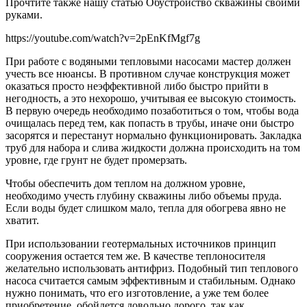
Прочтите также нашу статью Обустройство скважины своими
руками.
https://youtube.com/watch?v=2pEnKfMgf7g
При работе с водяными тепловыми насосами мастер должен
учесть все нюансы. В противном случае конструкция может
оказаться просто неэффективной либо быстро прийти в
негодность, а это нехорошо, учитывая ее высокую стоимость.
В первую очередь необходимо позаботиться о том, чтобы вода
очищалась перед тем, как попасть в трубы, иначе они быстро
засорятся и перестанут нормально функционировать. Закладка
труб для набора и слива жидкости должна происходить на том
уровне, где грунт не будет промерзать.
Чтобы обеспечить дом теплом на должном уровне,
необходимо учесть глубину скважины либо объемы пруда.
Если воды будет слишком мало, тепла для обогрева явно не
хватит.
При использовании геотермальных источников принцип
сооружения остается тем же. В качестве теплоносителя
желательно использовать антифриз. Подобный тип теплового
насоса считается самым эффективным и стабильным. Однако
нужно понимать, что его изготовление, а уже тем более
приобретение, обойдется довольно дорого, так как