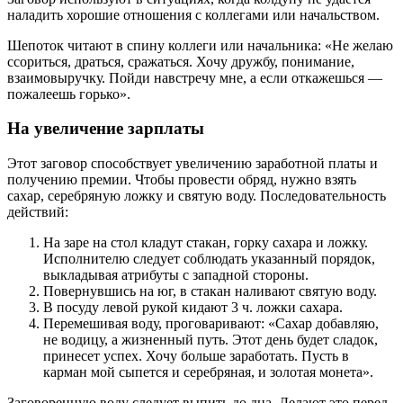
наладить хорошие отношения с коллегами или начальством.
Шепоток читают в спину коллеги или начальника: «Не желаю
ссориться, драться, сражаться. Хочу дружбу, понимание,
взаимовыручку. Пойди навстречу мне, а если откажешься —
пожалеешь горько».
На увеличение зарплаты
Этот заговор способствует увеличению заработной платы и
получению премии. Чтобы провести обряд, нужно взять
сахар, серебряную ложку и святую воду. Последовательность
действий:
На заре на стол кладут стакан, горку сахара и ложку.
Исполнителю следует соблюдать указанный порядок,
выкладывая атрибуты с западной стороны.
Повернувшись на юг, в стакан наливают святую воду.
В посуду левой рукой кидают 3 ч. ложки сахара.
Перемешивая воду, проговаривают: «Сахар добавляю,
не водицу, а жизненный путь. Этот день будет сладок,
принесет успех. Хочу больше заработать. Пусть в
карман мой сыпется и серебряная, и золотая монета».
Заговоренную воду следует выпить до дна. Делают это перед