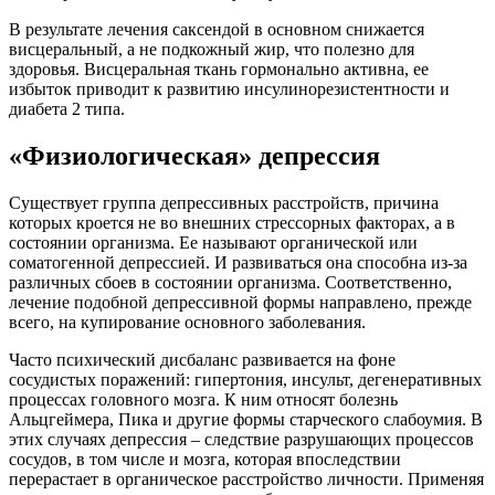
В результате лечения саксендой в основном снижается
висцеральный, а не подкожный жир, что полезно для
здоровья. Висцеральная ткань гормонально активна, ее
избыток приводит к развитию инсулинорезистентности и
диабета 2 типа.
«Физиологическая» депрессия
Существует группа депрессивных расстройств, причина
которых кроется не во внешних стрессорных факторах, а в
состоянии организма. Ее называют органической или
соматогенной депрессией. И развиваться она способна из-за
различных сбоев в состоянии организма. Соответственно,
лечение подобной депрессивной формы направлено, прежде
всего, на купирование основного заболевания.
Часто психический дисбаланс развивается на фоне
сосудистых поражений: гипертония, инсульт, дегенеративных
процессах головного мозга. К ним относят болезнь
Альцгеймера, Пика и другие формы старческого слабоумия. В
этих случаях депрессия – следствие разрушающих процессов
сосудов, в том числе и мозга, которая впоследствии
перерастает в органическое расстройство личности. Применяя