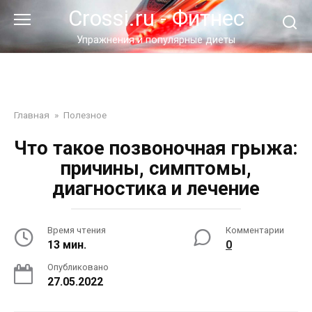
Перейти
Crossi.ru - Фитнес
к
контенту
Упражнения и популярные диеты
Главная
»
Полезное
Что такое позвоночная грыжа:
причины, симптомы,
диагностика и лечение
Время чтения
Комментарии
13 мин.
0
Опубликовано
27.05.2022