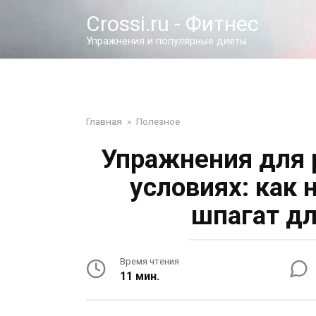
Перейти
Crossi.ru - Фитнес
к
контенту
Упражнения и популярные диеты
Главная
»
Полезное
Упражнения для 
условиях: как 
шпагат д
Время чтения
11 мин.