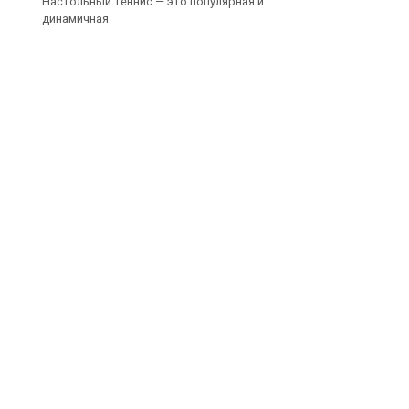
Настольный теннис — это популярная и
динамичная