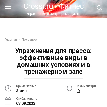
Перейти
Crossi.ru - Фитнес
к
контенту
Упражнения и популярные диеты
Главная
»
Полезное
Упражнения для пресса:
эффективные виды в
домашних условиях и в
тренажерном зале
Время чтения
Комментарии
3 мин.
0
Опубликовано
03.09.2023