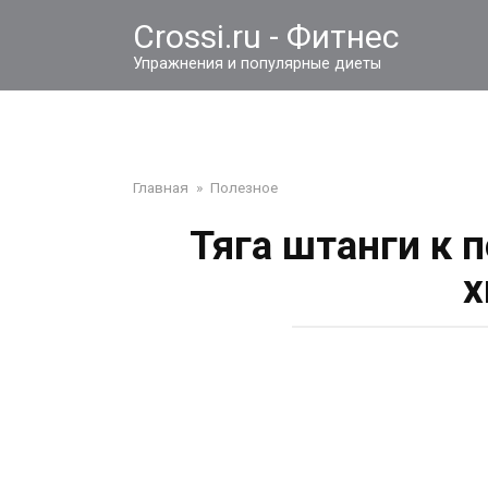
Перейти
Crossi.ru - Фитнес
к
контенту
Упражнения и популярные диеты
Главная
»
Полезное
Тяга штанги к 
х