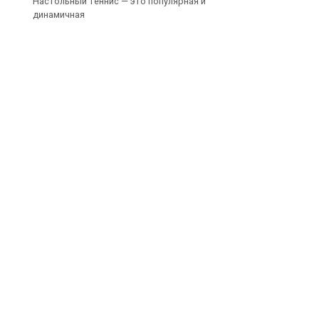
Настольный теннис — это популярная и
динамичная