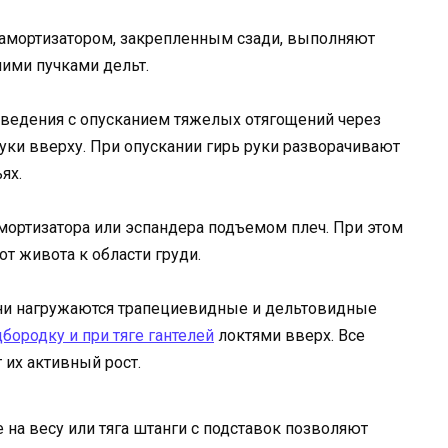
с амортизатором, закрепленным сзади, выполняют
ими пучками дельт.
ведения с опусканием тяжелых отягощений через
ки вверху. При опускании гирь руки разворачивают
ях.
мортизатора или эспандера подъемом плеч. При этом
т живота к области груди.
ени нагружаются трапециевидные и дельтовидные
бородку и при тяге гантелей
локтями вверх. Все
их активный рост.
 на весу или тяга штанги с подставок позволяют