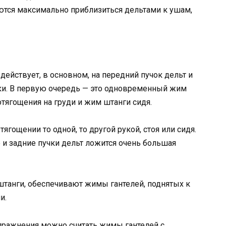
аются максимально приблизиться дельтами к ушам,
йствует, в основном, на передний пучок дельт и
чки. В первую очередь — это одновременный жим
отягощения на груди и жим штанги сидя.
ощении то одной, то другой рукой, стоя или сидя.
 и задние пучки дельт ложится очень большая
танги, обеспечивают жимы гантелей, поднятых к
и.
ажнения можно считать жимы гантелей с