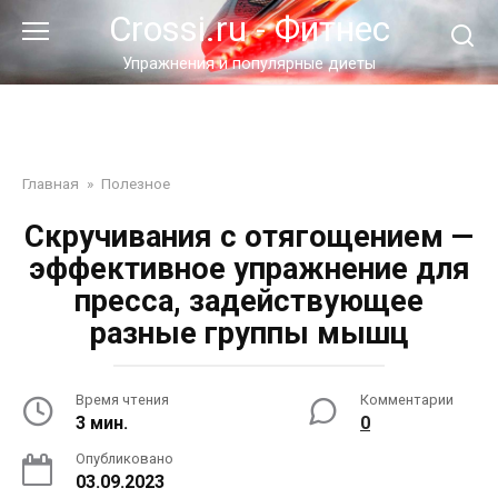
Перейти
Crossi.ru - Фитнес
к
контенту
Упражнения и популярные диеты
Главная
»
Полезное
Скручивания с отягощением —
эффективное упражнение для
пресса, задействующее
разные группы мышц
Время чтения
Комментарии
3 мин.
0
Опубликовано
03.09.2023