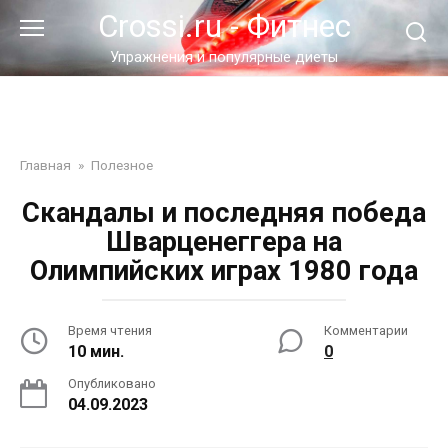
Перейти
Crossi.ru - Фитнес
к
контенту
Упражнения и популярные диеты
Главная
»
Полезное
Скандалы и последняя победа
Шварценеггера на
Олимпийских играх 1980 года
Время чтения
Комментарии
10 мин.
0
Опубликовано
04.09.2023