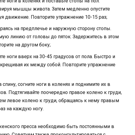
те ноги в коленях и поставьте стопы на пол.
изируя мышцы живота. Затем медленно опустите
уя движение. Повторите упражнение 10-15 раз;
ираясь на предплечье и наружную сторону стопы.
мую линию от головы до пяток. Задержитесь в этом
торите на другом боку;
те ноги вверх на 30-45 градусов от пола. Быстро и
рекрещивая их между собой. Повторите упражнение
 спину, согните ноги в коленях и поднимите их в
ов. Подтягивайте поочередно правое колено к груди,
тем левое колено к груди, обращаясь к нему правым
аз на каждую ногу.
 женского пресса необходимо быть постоянными в
анию. Советуем также проконсультироваться с