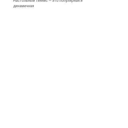
Настольный теннис — это популярная и
динамичная