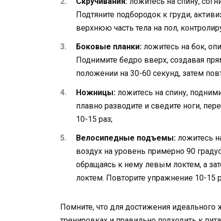
Скручивания:
ложитесь на спину, согни
Подтяните подбородок к груди, актив
верхнюю часть тела на пол, контролир
Боковые планки:
ложитесь на бок, оп
Поднимите бедро вверх, создавая пря
положении на 30-60 секунд, затем пов
Ножницы:
ложитесь на спину, подними
плавно разводите и сведите ноги, пе
10-15 раз;
Велосипедные подъемы:
ложитесь на
воздух на уровень примерно 90 градус
обращаясь к нему левым локтем, а за
локтем. Повторите упражнение 10-15 р
Помните, что для достижения идеального
тренировках и правильно подходить к пит