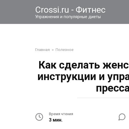
Перейти
Crossi.ru - Фитнес
к
контенту
Упражнения и популярные диеты
Главная
»
Полезное
Как сделать женс
инструкции и упр
пресс
Время чтения
3 мин.