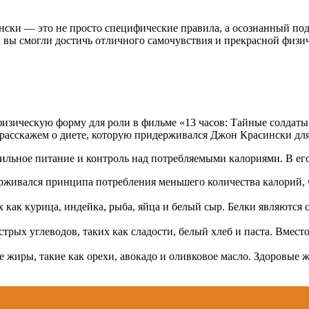
ки — это не просто специфические правила, а осознанный подх
и вы смогли достичь отличного самочувствия и прекрасной физи
изическую форму для роли в фильме «13 часов: Тайные солдаты
ы расскажем о диете, которую придерживался Джон Красински дл
ильное питание и контроль над потребляемыми калориями. В ег
живался принципа потребления меньшего количества калорий, 
их как курица, индейка, рыба, яйца и белый сыр. Белки являют
рых углеводов, таких как сладости, белый хлеб и паста. Вместо
 жиры, такие как орехи, авокадо и оливковое масло. Здоровые 