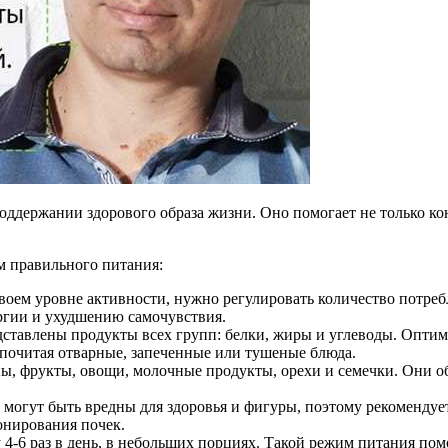
ддержании здорового образа жизни. Оно помогает не только кон
м правильного питания:
воем уровне активности, нужно регулировать количество потреб
ргии и ухудшению самочувствия.
тавлены продукты всех групп: белки, жиры и углеводы. Оптима
почитая отварные, запеченные или тушеные блюда.
ы, фрукты, овощи, молочные продукты, орехи и семечки. Они 
могут быть вредны для здоровья и фигуры, поэтому рекомендует
онирования почек.
4-6 раз в день, в небольших порциях. Такой режим питания пом