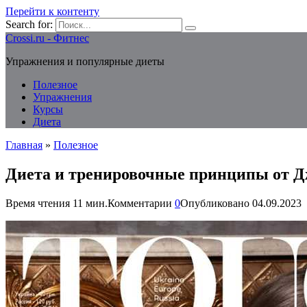
Перейти к контенту
Search for:
Crossi.ru - Фитнес
Упражнения и популярные диеты
Полезное
Упражнения
Курсы
Диета
Главная
»
Полезное
Диета и тренировочные принципы от Дж
Время чтения
11 мин.
Комментарии
0
Опубликовано
04.09.2023