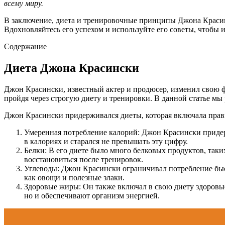
всему миру.
В заключение, диета и тренировочные принципы Джона Красинс
Вдохновляйтесь его успехом и используйте его советы, чтобы 
Содержание
Диета Джона Красински
Джон Красински, известный актер и продюсер, изменил свою ф
пройдя через строгую диету и тренировки. В данной статье м
Джон Красински придерживался диеты, которая включала прав
Умеренная потребление калорий: Джон Красински придер
в калориях и старался не превышать эту цифру.
Белки: В его диете было много белковых продуктов, так
восстановиться после тренировок.
Углеводы: Джон Красински ограничивал потребление быст
как овощи и полезные злаки.
Здоровые жиры: Он также включал в свою диету здоровые
но и обеспечивают организм энергией.