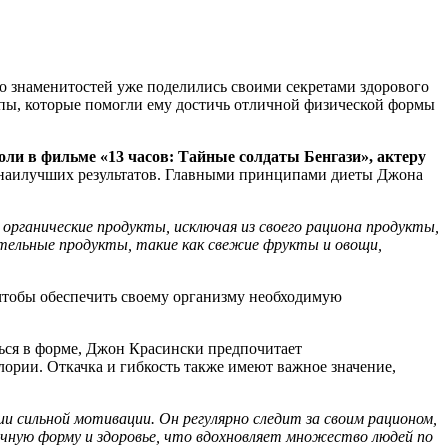
о знаменитостей уже поделились своими секретами здорового
ципы, которые помогли ему достичь отличной физической формы
оли в фильме «13 часов: Тайные солдаты Бенгази», актеру
 наилучших результатов. Главными принципами диеты Джона
рганические продукты, исключая из своего рациона продукты,
тельные продукты, такие как свежие фрукты и овощи,
 чтобы обеспечить своему организму необходимую
ться в форме, Джон Красински предпочитает
лории. Откачка и гибкость также имеют важное значение,
и сильной мотивации. Он регулярно следит за своим рационом,
чную форму и здоровье, что вдохновляет множество людей по