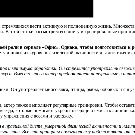
, стремящихся вести активную и полноценную жизнь. Множеств
ски. В этой статье рассмотрим его диету и тренировочные прин
ей роли в сериале «Офис». Однако, чтобы подготовиться к р
ту и повысить уровень физической активности для достижения
ов и минимума обработки. Он стремится употреблять свежие о
 вкуса. Вместо этого актер предпочитает натуральные и пита
ски. Он употребляет много мяса, птицы, рыбы, бобовых и яиц,
я, актер также выполняет регулярные тренировки. Чтобы остава
ая езда, которые помогают укрепить сердце и сжигать лишние ка
у упражнения с весами и растяжку.
в правильной диете, умеренной физической активности и наличи
 мышление. Все эти принципы помогают ему поддерживать отли