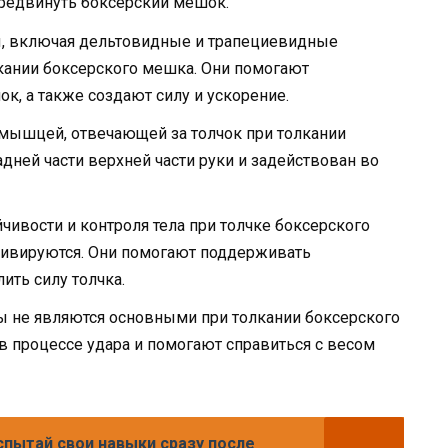
ередвинуть боксерский мешок.
, включая дельтовидные и трапециевидные
ании боксерского мешка. Они помогают
к, а также создают силу и ускорение.
 мышцей, отвечающей за толчок при толкании
адней части верхней части руки и задействован во
ойчивости и контроля тела при толчке боксерского
ивируются. Они помогают поддерживать
ить силу толчка.
ы не являются основными при толкании боксерского
в процессе удара и помогают справиться с весом
пытай свои навыки сразу после