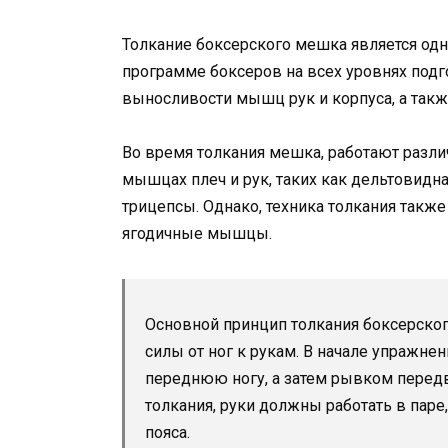
Толкание боксерского мешка является од
программе боксеров на всех уровнях подго
выносливости мышц рук и корпуса, а такж
Во время толкания мешка, работают разл
мышцах плеч и рук, таких как дельтовидн
трицепсы. Однако, техника толкания такж
ягодичные мышцы.
Основной принцип толкания боксерско
силы от ног к рукам. В начале упражнен
переднюю ногу, а затем рывком передв
толкания, руки должны работать в па
пояса.