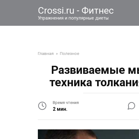
Перейти
Crossi.ru - Фитнес
к
контенту
Упражнения и популярные диеты
Главная
»
Полезное
Развиваемые м
техника толкан
Время чтения
2 мин.