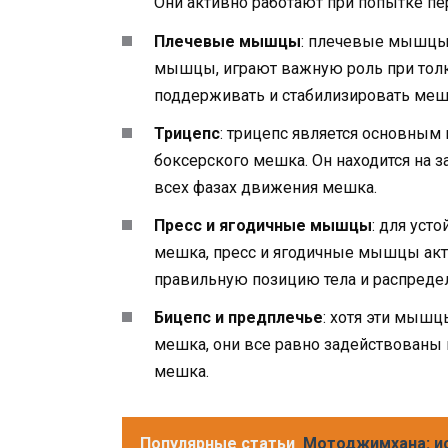
Они активно работают при попытке п
Плечевые мышцы
: плечевые мышцы
мышцы, играют важную роль при толк
поддерживать и стабилизировать мешо
Трицепс
: трицепс является основным
боксерского мешка. Он находится на з
всех фазах движения мешка.
Пресс и ягодичные мышцы
: для уст
мешка, пресс и ягодичные мышцы акт
правильную позицию тела и распредел
Бицепс и предплечье
: хотя эти мышц
мешка, они все равно задействованы 
мешка.
Популярные статьи
Мотоджимхана: ис