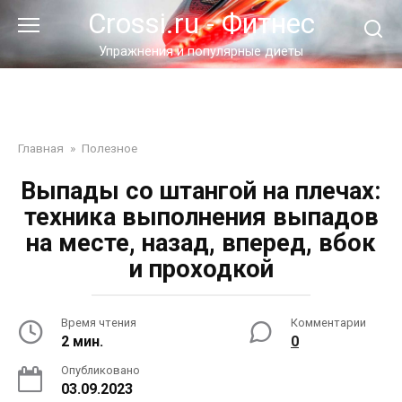
Перейти
Crossi.ru - Фитнес
к
контенту
Упражнения и популярные диеты
Главная
»
Полезное
Выпады со штангой на плечах:
техника выполнения выпадов
на месте, назад, вперед, вбок
и проходкой
Время чтения
Комментарии
2 мин.
0
Опубликовано
03.09.2023