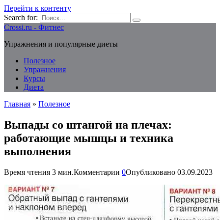
Перейти к контенту
Search for:
Crossi.ru - Фитнес
Упражнения и популярные диеты
Полезное
Упражнения
Курсы
Диета
Главная
»
Полезное
Выпады со штангой на плечах:
работающие мышцы и техника
выполнения
Время чтения
3 мин.
Комментарии
0
Опубликовано
03.09.2023