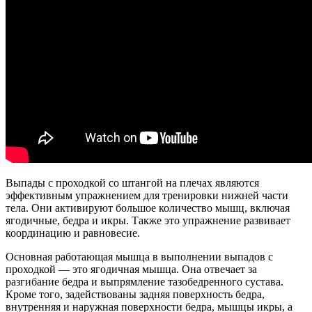
Выпады с проходкой со штангой на плечах являются
эффективным упражнением для тренировки нижней части
тела. Они активируют большое количество мышц, включая
ягодичные, бедра и икры. Также это упражнение развивает
координацию и равновесие.
Основная работающая мышца в выполнении выпадов с
проходкой — это ягодичная мышца. Она отвечает за
разгибание бедра и выпрямление тазобедренного сустава.
Кроме того, задействованы задняя поверхность бедра,
внутренняя и наружная поверхности бедра, мышцы икры, а