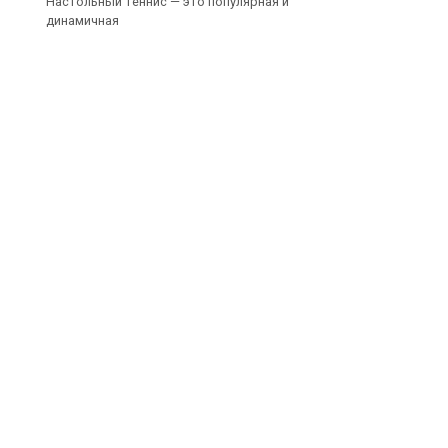
Настольный теннис — это популярная и
динамичная