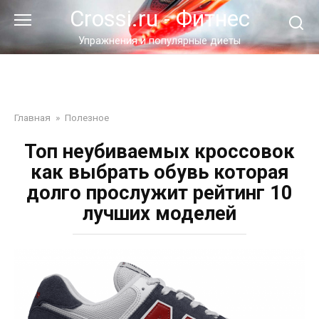
Перейти
Crossi.ru - Фитнес
к
контенту
Упражнения и популярные диеты
Главная
»
Полезное
Топ неубиваемых кроссовок
как выбрать обувь которая
долго прослужит рейтинг 10
лучших моделей