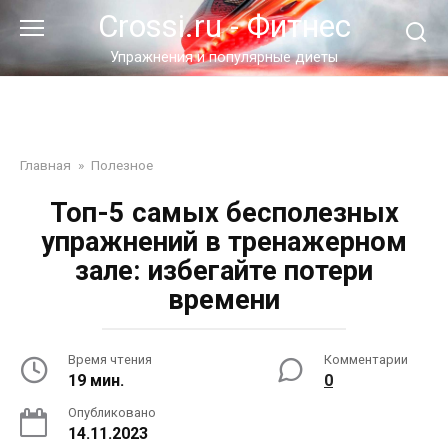
Перейти
Crossi.ru - Фитнес
к
контенту
Упражнения и популярные диеты
Главная
»
Полезное
Топ-5 самых бесполезных
упражнений в тренажерном
зале: избегайте потери
времени
Время чтения
Комментарии
19 мин.
0
Опубликовано
14.11.2023