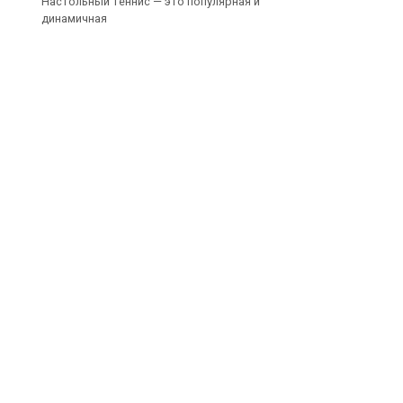
Настольный теннис — это популярная и
динамичная