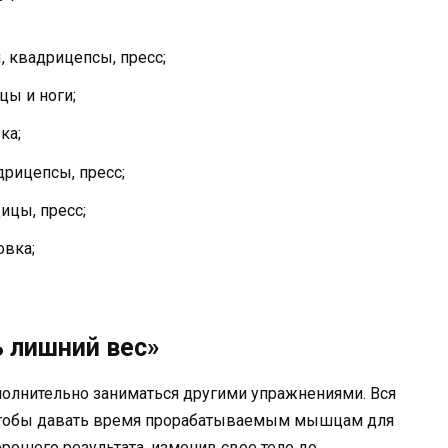
, квадрицепсы, пресс;
цы и ноги;
ка;
дрицепсы, пресс;
дицы, пресс;
овка;
 лишний вес»
ополнительно заниматься другими упражнениями. Вся
 чтобы давать время прорабатываемым мышцам для
рошего результата, изменив свое тело до