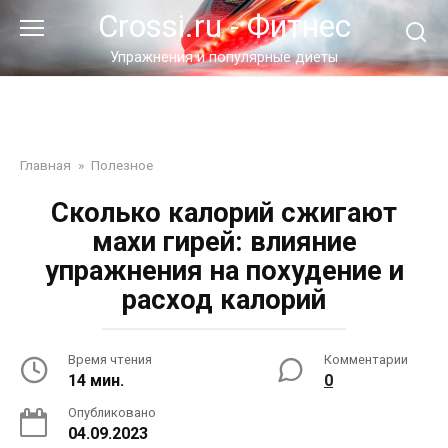
Перейти
Crossi.ru - Фитнес
к
контенту
Упражнения и популярные диеты
Главная
»
Полезное
Сколько калорий сжигают
махи гирей: влияние
упражнения на похудение и
расход калорий
Время чтения
Комментарии
14 мин.
0
Опубликовано
04.09.2023