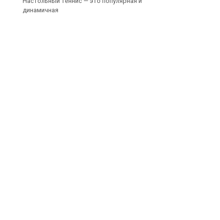
Настольный теннис — это популярная и
динамичная