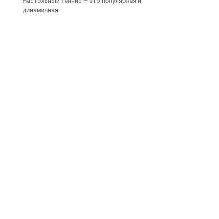
Настольный теннис — это популярная и
динамичная