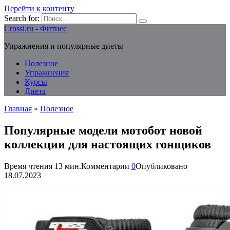
Перейти к контенту
Search for:
Crossi.ru - Фитнес
Упражнения и популярные диеты
Полезное
Упражнения
Курсы
Диета
Главная
»
Полезное
Популярные модели мотобот новой
коллекции для настоящих гонщиков
Время чтения
13 мин.
Комментарии
0
Опубликовано
18.07.2023