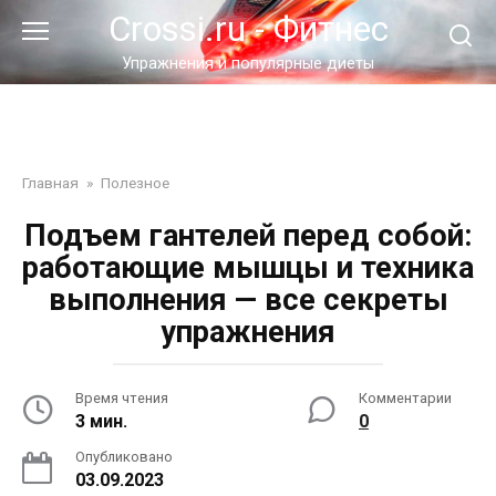
Перейти
Crossi.ru - Фитнес
к
контенту
Упражнения и популярные диеты
Главная
»
Полезное
Подъем гантелей перед собой:
работающие мышцы и техника
выполнения — все секреты
упражнения
Время чтения
Комментарии
3 мин.
0
Опубликовано
03.09.2023