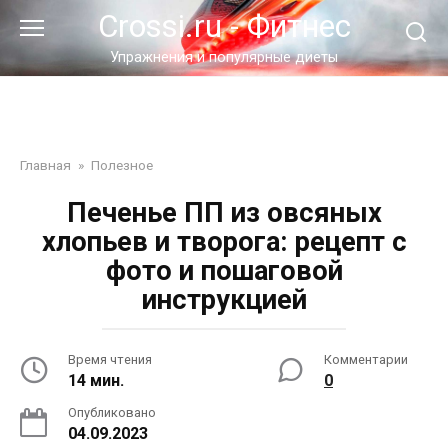
Перейти
Crossi.ru - Фитнес
к
контенту
Упражнения и популярные диеты
Главная
»
Полезное
Печенье ПП из овсяных
хлопьев и творога: рецепт с
фото и пошаговой
инструкцией
Время чтения
Комментарии
14 мин.
0
Опубликовано
04.09.2023