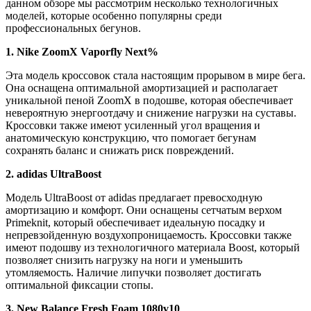
данном обзоре мы рассмотрим несколько технологичных
моделей, которые особенно популярны среди
профессиональных бегунов.
1. Nike ZoomX Vaporfly Next%
Эта модель кроссовок стала настоящим прорывом в мире бега.
Она оснащена оптимальной амортизацией и располагает
уникальной пеной ZoomX в подошве, которая обеспечивает
невероятную энергоотдачу и снижение нагрузки на суставы.
Кроссовки также имеют усиленный угол вращения и
анатомическую конструкцию, что помогает бегунам
сохранять баланс и снижать риск повреждений.
2. adidas UltraBoost
Модель UltraBoost от adidas предлагает превосходную
амортизацию и комфорт. Они оснащены сетчатым верхом
Primeknit, который обеспечивает идеальную посадку и
непревзойденную воздухопроницаемость. Кроссовки также
имеют подошву из технологичного материала Boost, который
позволяет снизить нагрузку на ноги и уменьшить
утомляемость. Наличие липучки позволяет достигать
оптимальной фиксации стопы.
3. New Balance Fresh Foam 1080v10