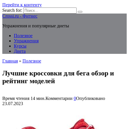
Перейти к контенту
Search for:
Crossi.ru - Фитнес
Упражнения и популярные диеты
Полезное
Упражнения
Курсы
Диета
Главная
»
Полезное
Лучшие кроссовки для бега обзор и
рейтинг моделей
Время чтения
14 мин.
Комментарии
0
Опубликовано
23.07.2023