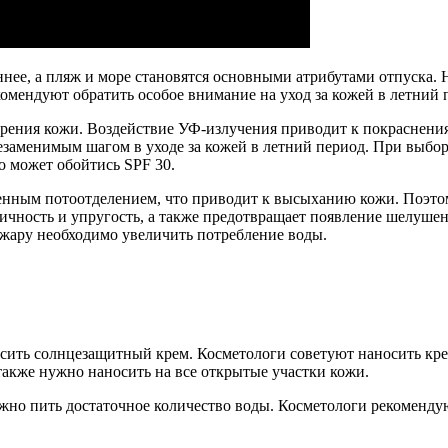
линнее, а пляж и море становятся основными атрибутами отпуска
омендуют обратить особое внимание на уход за кожей в летний 
арения кожи. Воздействие УФ-излучения приводит к покраснени
заменимым шагом в уходе за кожей в летний период. При выбор
о может обойтись SPF 30.
енным потоотделением, что приводит к высыханию кожи. Поэтом
стичность и упругость, а также предотвращает появление шелуш
 жару необходимо увеличить потребление воды.
сить солнцезащитный крем. Косметологи советуют наносить крем
также нужно наносить на все открытые участки кожи.
жно пить достаточное количество воды. Косметологи рекомендую