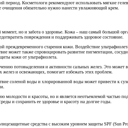
ний период. Косметологи рекомендуют использовать мягкие гел
сле очищения обязательно нужно нанести увлажняющий крем.
 момент, но и забота о здоровье. Кожа – наш самый большой орга
дотвратить повреждения и поддерживать здоровое состояние.
й преждевременного старения кожи. Воздействие ультрафиолета
вие может также спровоцировать развитие пигментации, сосудис
щиты кожи от ультрафиолета.
ичению потовыделения и активности сальных желез. Это может в
х желез и освежающих, помогает избежать этих проблем.
йствие соленой воды и хлорированной воды может привести к с
и.
нию молодости и красоты, но и является неотъемлемой частью п
реды и сохранить ее здоровье и красоту на долгие годы.
нцезащитные средства с высоким уровнем защиты SPF (Sun Protec