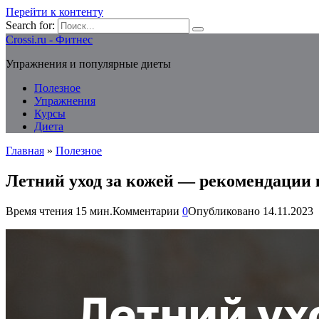
Перейти к контенту
Search for:
Crossi.ru - Фитнес
Упражнения и популярные диеты
Полезное
Упражнения
Курсы
Диета
Главная
»
Полезное
Летний уход за кожей — рекомендации 
Время чтения
15 мин.
Комментарии
0
Опубликовано
14.11.2023