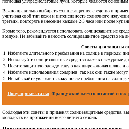
поглощая ультрафиолетовые лучи, которые являются основным
Важно правильно выбирать солнцезащитное средство и применя
учитывая свой тип кожи и интенсивность солнечного излучения
третьих, повторять нанесение каждые 2-3 часа или после купа
Кроме того, рекомендуется использовать солнцезащитные средс
воздухе. Не забывайте наносить солнцезащитное средство на 
Советы для защиты от
1. Избегайте длительного пребывания на солнце в периоды пико
2. Используйте солнцезащитные средства даже в пасмурные дн
3. Носите защитную одежду, такую как широкополая шляпа и 
4. Избегайте использования соляриев, так как они также могут
5. Не забывайте увлажнять кожу после пребывания на солнце, 
Популярные статьи
Французский жим со штангой стоя
Соблюдая эти советы и применяя солнцезащитные средства, вы
молодость на протяжении всего летнего сезона.
Повышенное потоотделение и высыхание кожи