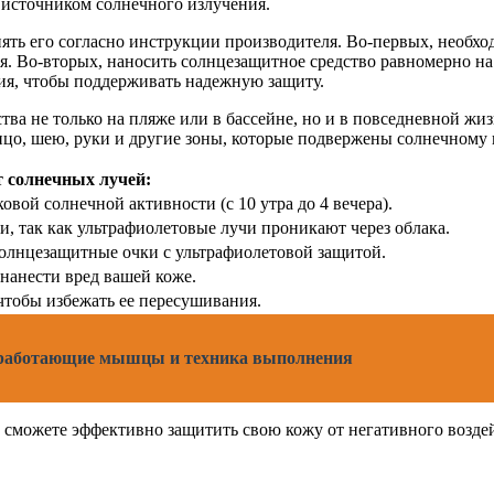
 источником солнечного излучения.
ть его согласно инструкции производителя. Во-первых, необхо
. Во-вторых, наносить солнцезащитное средство равномерно на 
ния, чтобы поддерживать надежную защиту.
тва не только на пляже или в бассейне, но и в повседневной ж
лицо, шею, руки и другие зоны, которые подвержены солнечному
 солнечных лучей:
вой солнечной активности (с 10 утра до 4 вечера).
и, так как ультрафиолетовые лучи проникают через облака.
солнцезащитные очки с ультрафиолетовой защитой.
 нанести вред вашей коже.
чтобы избежать ее пересушивания.
: работающие мышцы и техника выполнения
 сможете эффективно защитить свою кожу от негативного воздей