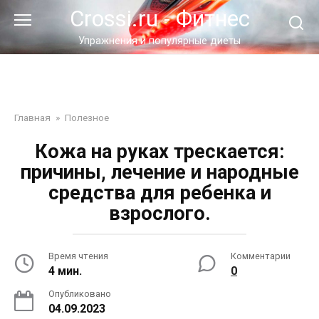
Перейти
Crossi.ru - Фитнес
к
контенту
Упражнения и популярные диеты
Главная
»
Полезное
Кожа на руках трескается:
причины, лечение и народные
средства для ребенка и
взрослого.
Время чтения
Комментарии
4 мин.
0
Опубликовано
04.09.2023