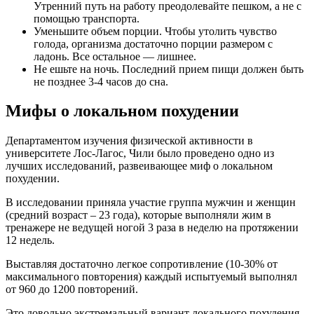
Утренний путь на работу преодолевайте пешком, а не с
помощью транспорта.
Уменьшите объем порции. Чтобы утолить чувство
голода, организма достаточно порции размером с
ладонь. Все остальное — лишнее.
Не ешьте на ночь. Последний прием пищи должен быть
не позднее 3-4 часов до сна.
Мифы о локальном похудении
Департаментом изучения физической активности в
университете Лос-Лагос, Чили было проведено одно из
лучших исследований, развеивающее миф о локальном
похудении.
В исследовании приняла участие группа мужчин и женщин
(средний возраст – 23 года), которые выполняли жим в
тренажере не ведущей ногой 3 раза в неделю на протяжении
12 недель.
Выставляя достаточно легкое сопротивление (10-30% от
максимального повторения) каждый испытуемый выполнял
от 960 до 1200 повторений.
Это довольно экстремальный вариант локального похудения.