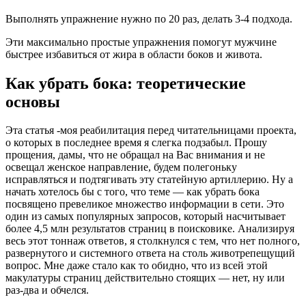
Выполнять упражнение нужно по 20 раз, делать 3-4 подхода.
Эти максимально простые упражнения помогут мужчине
быстрее избавиться от жира в области боков и живота.
Как убрать бока: теоретические
основы
Эта статья -моя реабилитация перед читательницами проекта,
о которых в последнее время я слегка подзабыл. Прошу
прощения, дамы, что не обращал на Вас внимания и не
освещал женское направление, будем полегоньку
исправляться и подтягивать эту статейную артиллерию. Ну а
начать хотелось бы с того, что теме — как убрать бока
посвящено превеликое множество информации в сети. Это
один из самых популярных запросов, который насчитывает
более 4,5 млн результатов страниц в поисковике. Анализируя
весь этот тоннаж ответов, я столкнулся с тем, что нет полного,
развернутого и системного ответа на столь животрепещущий
вопрос. Мне даже стало как то обидно, что из всей этой
макулатуры страниц действительно стоящих — нет, ну или
раз-два и обчелся.