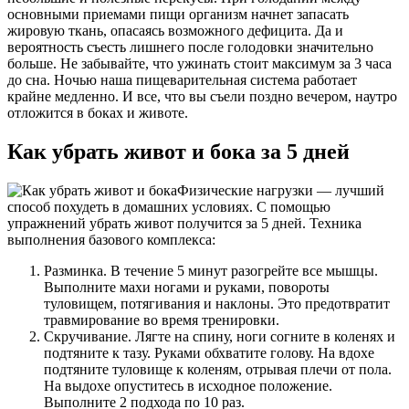
основными приемами пищи организм начнет запасать
жировую ткань, опасаясь возможного дефицита. Да и
вероятность съесть лишнего после голодовки значительно
больше. Не забывайте, что ужинать стоит максимум за 3 часа
до сна. Ночью наша пищеварительная система работает
крайне медленно. И все, что вы съели поздно вечером, наутро
отложится в боках и животе.
Как убрать живот и бока за 5 дней
Физические нагрузки — лучший
способ похудеть в домашних условиях. С помощью
упражнений убрать живот получится за 5 дней. Техника
выполнения базового комплекса:
Разминка. В течение 5 минут разогрейте все мышцы.
Выполните махи ногами и руками, повороты
туловищем, потягивания и наклоны. Это предотвратит
травмирование во время тренировки.
Скручивание. Лягте на спину, ноги согните в коленях и
подтяните к тазу. Руками обхватите голову. На вдохе
подтяните туловище к коленям, отрывая плечи от пола.
На выдохе опуститесь в исходное положение.
Выполните 2 подхода по 10 раз.