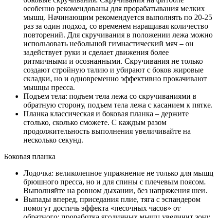
особенно рекомендованы для прорабатывания мелких
мышц. Начинающим рекомендуется выполнять по 20-25
раз за один подход, со временем наращивая количество
повторений. Для скручивания в положении лежа можно
использовать небольшой гимнастический мяч – он
задействует руки и сделает движения более
ритмичными и осознанными. Скручивания не только
создают стройную талию и убирают с боков жировые
складки, но и одновременно эффективно прокачивают
мышцы пресса.
Подъем тела: подъем тела лежа со скручиваниями в
обратную сторону, подъем тела лежа с касанием к пятке.
Планка классическая и боковая планка – держите
столько, сколько сможете. С каждым разом
продолжительность выполнения увеличивайте на
несколько секунд.
Боковая планка
Лодочка: великолепное упражнение не только для мышц
брюшного пресса, но и для спины с плечевым поясом.
Выполняйте на ровном дыхании, без напряжения шеи.
Выпады вперед, приседания плие, тяга с эспандером
помогут достичь эффекта «песочных часов» от
обратного: проработка ягодичных мышц увеличит зону