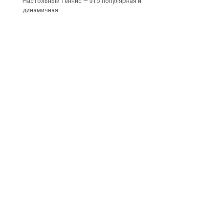
Настольный теннис — это популярная и
динамичная