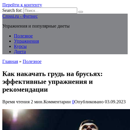
Перейти к контенту
Search for:
Crossi.ru - Фитнес
Упражнения и популярные диеты
Полезное
Упражнения
Курсы
Диета
Главная
»
Полезное
Как накачать грудь на брусьях:
эффективные упражнения и
рекомендации
Время чтения
2 мин.
Комментарии
0
Опубликовано
03.09.2023