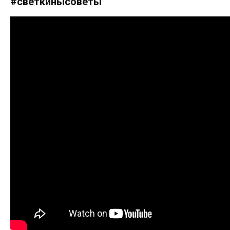
#светкинысоветы