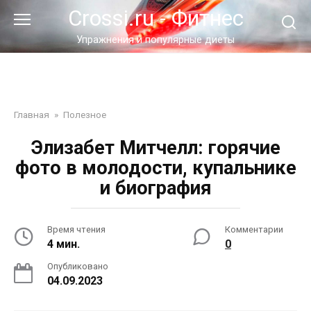
Перейти
Crossi.ru - Фитнес
к
контенту
Упражнения и популярные диеты
Главная
»
Полезное
Элизабет Митчелл: горячие
фото в молодости, купальнике
и биография
Время чтения
Комментарии
4 мин.
0
Опубликовано
04.09.2023