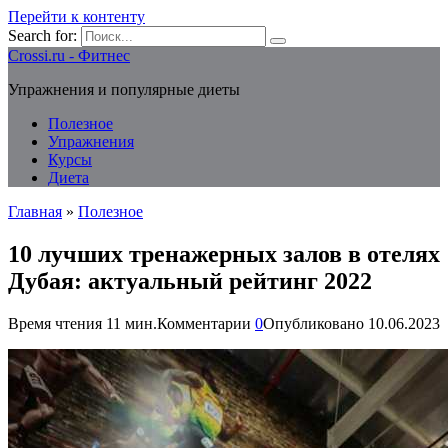
Перейти к контенту
Search for:
Crossi.ru - Фитнес
Упражнения и популярные диеты
Полезное
Упражнения
Курсы
Диета
Главная
»
Полезное
10 лучших тренажерных залов в отелях
Дубая: актуальный рейтинг 2022
Время чтения
11 мин.
Комментарии
0
Опубликовано
10.06.2023