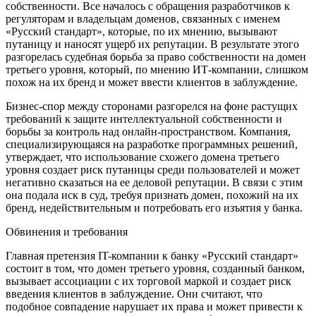
собственности. Все началось с обращения разработчиков к
регуляторам и владельцам доменов, связанных с именем
«Русский стандарт», которые, по их мнению, вызывают
путаницу и наносят ущерб их репутации. В результате этого
разгорелась судебная борьба за право собственности на домен
третьего уровня, который, по мнению ИТ-компании, слишком
похож на их бренд и может ввести клиентов в заблуждение.
Бизнес-спор между сторонами разгорелся на фоне растущих
требований к защите интеллектуальной собственности и
борьбы за контроль над онлайн-пространством. Компания,
специализирующаяся на разработке программных решений,
утверждает, что использование схожего домена третьего
уровня создает риск путаницы среди пользователей и может
негативно сказаться на ее деловой репутации. В связи с этим
она подала иск в суд, требуя признать домен, похожий на их
бренд, недействительным и потребовать его изъятия у банка.
Обвинения и требования
Главная претензия IT-компании к банку «Русский стандарт»
состоит в том, что домен третьего уровня, созданный банком,
вызывает ассоциации с их торговой маркой и создает риск
введения клиентов в заблуждение. Они считают, что
подобное совпадение нарушает их права и может привести к