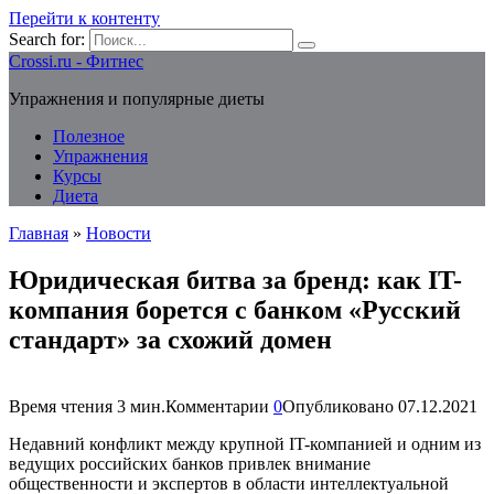
Перейти к контенту
Search for:
Crossi.ru - Фитнес
Упражнения и популярные диеты
Полезное
Упражнения
Курсы
Диета
Главная
»
Новости
Юридическая битва за бренд: как IT-
компания борется с банком «Русский
стандарт» за схожий домен
Время чтения
3 мин.
Комментарии
0
Опубликовано
07.12.2021
Недавний конфликт между крупной IT-компанией и одним из
ведущих российских банков привлек внимание
общественности и экспертов в области интеллектуальной