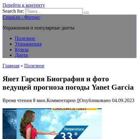
Перейти к контенту
Search for:
Crossi.ru - Фитнес
Упражнения и популярные диеты
Полезное
Упражнения
Курсы
Диета
Главная
»
Полезное
Янет Гарсия Биография и фото
ведущей прогноза погоды Yanet Garcia
Время чтения
8 мин.
Комментарии
0
Опубликовано
04.09.2023