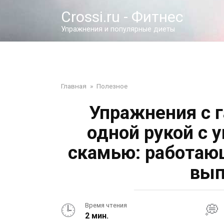
Перейти
Crossi.ru - Фитнес
к
контенту
Упражнения и популярные диеты
Главная
»
Полезное
Упражнения с 
одной рукой с 
скамью: работаю
вып
Время чтения
2 мин.