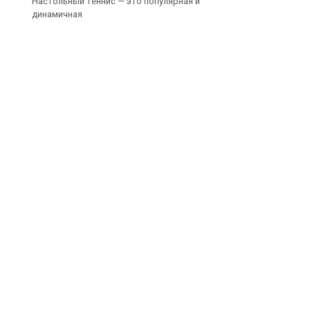
Настольный теннис — это популярная и
динамичная