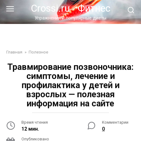
Перейти
Crossi.ru - Фитнес
к
контенту
Упражнения и популярные диеты
Главная
»
Полезное
Травмирование позвоночника:
симптомы, лечение и
профилактика у детей и
взрослых — полезная
информация на сайте
Время чтения
Комментарии
12 мин.
0
Опубликовано