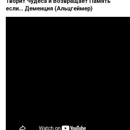
Творит Чудеса и Возвращает Память
если… Деменция (Альцгеймер)