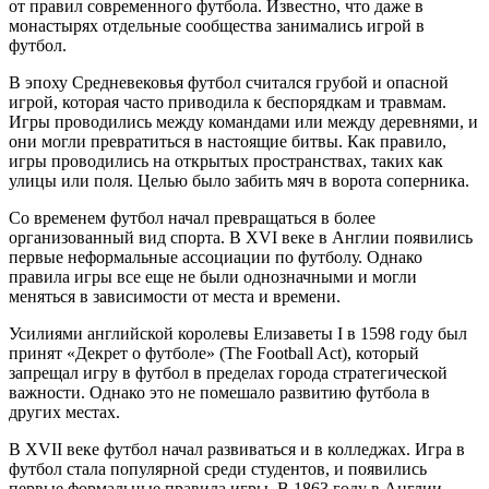
от правил современного футбола. Известно, что даже в
монастырях отдельные сообщества занимались игрой в
футбол.
В эпоху Средневековья футбол считался грубой и опасной
игрой, которая часто приводила к беспорядкам и травмам.
Игры проводились между командами или между деревнями, и
они могли превратиться в настоящие битвы. Как правило,
игры проводились на открытых пространствах, таких как
улицы или поля. Целью было забить мяч в ворота соперника.
Со временем футбол начал превращаться в более
организованный вид спорта. В XVI веке в Англии появились
первые неформальные ассоциации по футболу. Однако
правила игры все еще не были однозначными и могли
меняться в зависимости от места и времени.
Усилиями английской королевы Елизаветы I в 1598 году был
принят «Декрет о футболе» (The Football Act), который
запрещал игру в футбол в пределах города стратегической
важности. Однако это не помешало развитию футбола в
других местах.
В XVII веке футбол начал развиваться и в колледжах. Игра в
футбол стала популярной среди студентов, и появились
первые формальные правила игры. В 1863 году в Англии