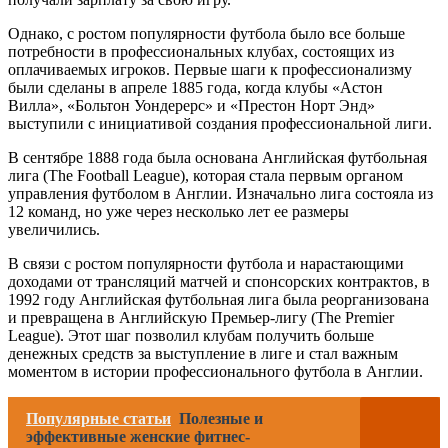
Однако, с ростом популярности футбола было все больше
потребности в профессиональных клубах, состоящих из
оплачиваемых игроков. Первые шаги к профессионализму
были сделаны в апреле 1885 года, когда клубы «Астон
Вилла», «Больтон Уондерерс» и «Престон Норт Энд»
выступили с инициативой создания профессиональной лиги.
В сентябре 1888 года была основана Английская футбольная
лига (The Football League), которая стала первым органом
управления футболом в Англии. Изначально лига состояла из
12 команд, но уже через несколько лет ее размеры
увеличились.
В связи с ростом популярности футбола и нарастающими
доходами от трансляций матчей и спонсорских контрактов, в
1992 году Английская футбольная лига была реорганизована
и превращена в Английскую Премьер-лигу (The Premier
League). Этот шаг позволил клубам получить больше
денежных средств за выступление в лиге и стал важным
моментом в истории профессионального футбола в Англии.
Популярные статьи
Полезные и
эффективные женские фитнес-