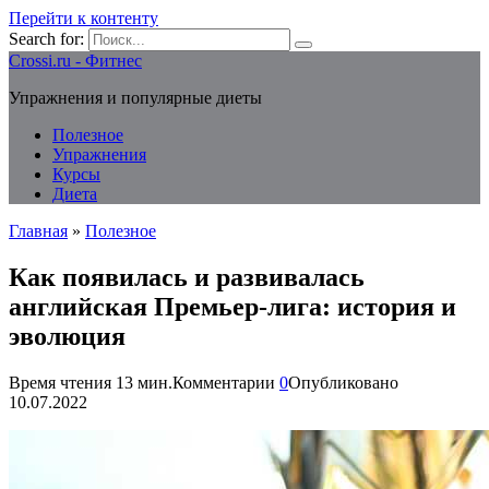
Перейти к контенту
Search for:
Crossi.ru - Фитнес
Упражнения и популярные диеты
Полезное
Упражнения
Курсы
Диета
Главная
»
Полезное
Как появилась и развивалась
английская Премьер-лига: история и
эволюция
Время чтения
13 мин.
Комментарии
0
Опубликовано
10.07.2022