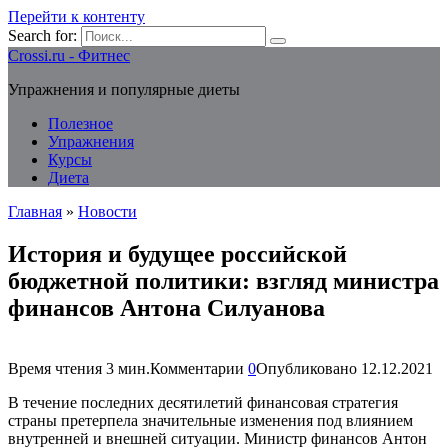
Перейти к контенту
Search for:
Crossi.ru - Фитнес
Упражнения и популярные диеты
Полезное
Упражнения
Курсы
Диета
Главная
»
Новости
История и будущее российской
бюджетной политики: взгляд министра
финансов Антона Силуанова
Время чтения
3 мин.
Комментарии
0
Опубликовано
12.12.2021
В течение последних десятилетий финансовая стратегия
страны претерпела значительные изменения под влиянием
внутренней и внешней ситуации. Министр финансов Антон